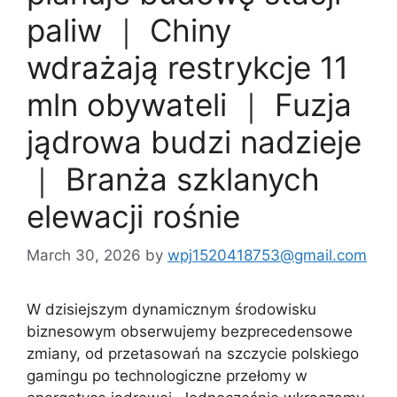
paliw ｜ Chiny
wdrażają restrykcje 11
mln obywateli ｜ Fuzja
jądrowa budzi nadzieje
｜ Branża szklanych
elewacji rośnie
March 30, 2026
by
wpj1520418753@gmail.com
W dzisiejszym dynamicznym środowisku
biznesowym obserwujemy bezprecedensowe
zmiany, od przetasowań na szczycie polskiego
gamingu po technologiczne przełomy w