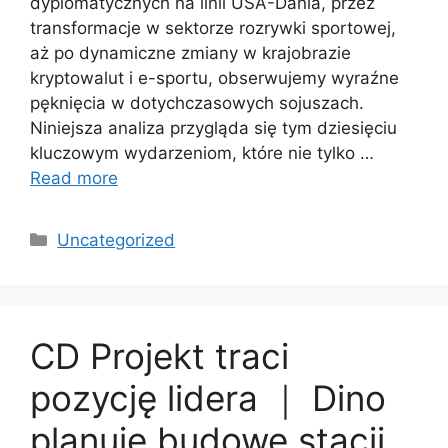
dyplomatycznych na linii USA-Dania, przez
transformacje w sektorze rozrywki sportowej,
aż po dynamiczne zmiany w krajobrazie
kryptowalut i e-sportu, obserwujemy wyraźne
pęknięcia w dotychczasowych sojuszach.
Niniejsza analiza przygląda się tym dziesięciu
kluczowym wydarzeniom, które nie tylko …
Read more
Categories
Uncategorized
CD Projekt traci
pozycję lidera ｜ Dino
planuje budowę stacji