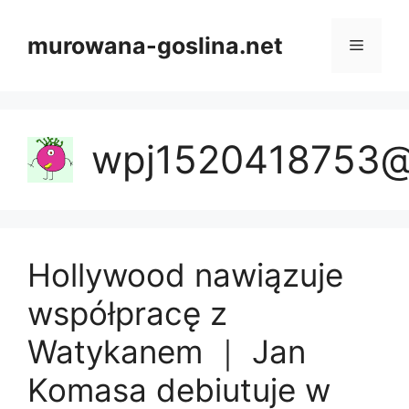
Skip
to
murowana-goslina.net
Menu
content
wpj1520418753@
Hollywood nawiązuje
współpracę z
Watykanem ｜ Jan
Komasa debiutuje w