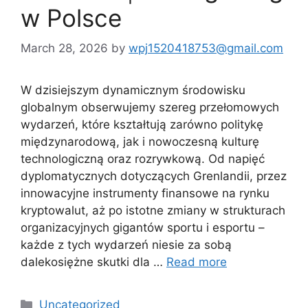
w Polsce
March 28, 2026
by
wpj1520418753@gmail.com
W dzisiejszym dynamicznym środowisku
globalnym obserwujemy szereg przełomowych
wydarzeń, które kształtują zarówno politykę
międzynarodową, jak i nowoczesną kulturę
technologiczną oraz rozrywkową. Od napięć
dyplomatycznych dotyczących Grenlandii, przez
innowacyjne instrumenty finansowe na rynku
kryptowalut, aż po istotne zmiany w strukturach
organizacyjnych gigantów sportu i esportu –
każde z tych wydarzeń niesie za sobą
dalekosiężne skutki dla …
Read more
Categories
Uncategorized