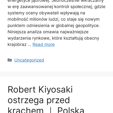
energetyce jądrowej. Jednocześnie wkraczamy
w erę zaawansowanej kontroli społecznej, gdzie
systemy oceny obywateli wpływają na
mobilność milionów ludzi, co staje się nowym
punktem odniesienia w globalnej geopolityce.
Niniejsza analiza omawia najważniejsze
wydarzenia rynkowe, które kształtują obecny
krajobraz …
Read more
Categories
Uncategorized
Robert Kiyosaki
ostrzega przed
krachem ｜ Polska