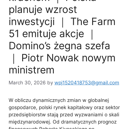
planuje wzrost
inwestycji ｜ The Farm
51 emituje akcje ｜
Domino’s żegna szefa
｜ Piotr Nowak nowym
ministrem
March 30, 2026
by
wpj1520418753@gmail.com
W obliczu dynamicznych zmian w globalnej
gospodarce, polski rynek kapitałowy oraz sektor
przedsiębiorstw stają przed wyzwaniami o skali
międzynarodowej. Od dramatycznych prognoz
finansowych Roberta Kiyosakiego po