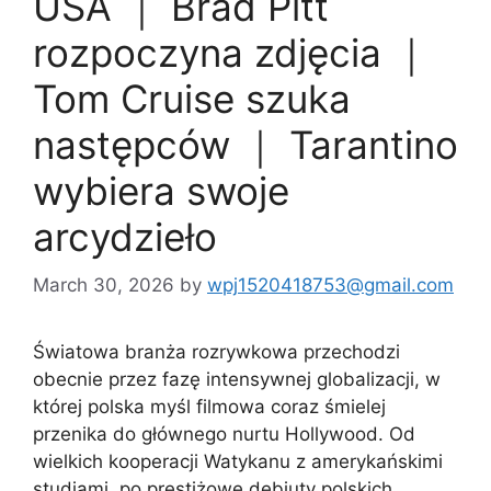
USA ｜ Brad Pitt
rozpoczyna zdjęcia ｜
Tom Cruise szuka
następców ｜ Tarantino
wybiera swoje
arcydzieło
March 30, 2026
by
wpj1520418753@gmail.com
Światowa branża rozrywkowa przechodzi
obecnie przez fazę intensywnej globalizacji, w
której polska myśl filmowa coraz śmielej
przenika do głównego nurtu Hollywood. Od
wielkich kooperacji Watykanu z amerykańskimi
studiami, po prestiżowe debiuty polskich