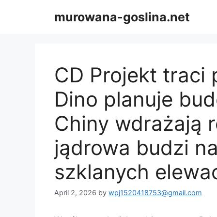
Skip
murowana-goslina.net
to
content
CD Projekt traci 
Dino planuje bud
Chiny wdrażają r
jądrowa budzi n
szklanych elewac
April 2, 2026
by
wpj1520418753@gmail.com