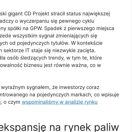
i gigant CD Projekt stracił status największej
iadczy o wyczerpaniu się pewnego cyklu
eny spółki na GPW. Spadek z pierwszego miejsca
przede wszystkim sygnał zmieniających się
nych od pojedynczych tytułów. W kontekście
 sektorze IT staje się niezwykle zacięta.
la osób śledzących trendy, w tym te, które
alowalność biznesu jest równie ważna, co w
est wyraźnym sygnałem, że inwestorzy coraz
entrowanego na pojedynczych markach, co wpisuje
j, o czym
wspominaliśmy w analizie rynku
 ekspansję na rynek paliw