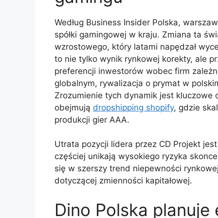
Według Business Insider Polska, warszawsk
spółki gamingowej w kraju. Zmiana ta św
wzrostowego, który latami napędzał wyc
to nie tylko wynik rynkowej korekty, ale 
preferencji inwestorów wobec firm zależ
globalnym, rywalizacja o prymat w polskim
Zrozumienie tych dynamik jest kluczowe d
obejmują
dropshipping shopify
, gdzie sk
produkcji gier AAA.
Utrata pozycji lidera przez CD Projekt j
częściej unikają wysokiego ryzyka skonc
się w szerszy trend niepewności rynkowe
dotyczącej zmienności kapitałowej.
Dino Polska planuje