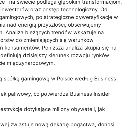
e i na świecie podlega głębokim transformacjom,
inwestorów oraz postęp technologiczny. Od
 gamingowych, po strategiczne dywersyfikacje w
nia nad energią przyszłości, obserwujemy
. Analiza bieżących trendów wskazuje na
biorstw do zmieniających się warunków
ń konsumentów. Poniższa analiza skupia się na
definiują dzisiejszy kierunek rozwoju rynków
ście międzynarodowym.
zą spółką gamingową w Polsce według Business
ek paliwowy, co potwierdza Business Insider
strykcje dotykające miliony obywateli, jak
rowej zwiastuje nową dekadę bogactwa, donosi