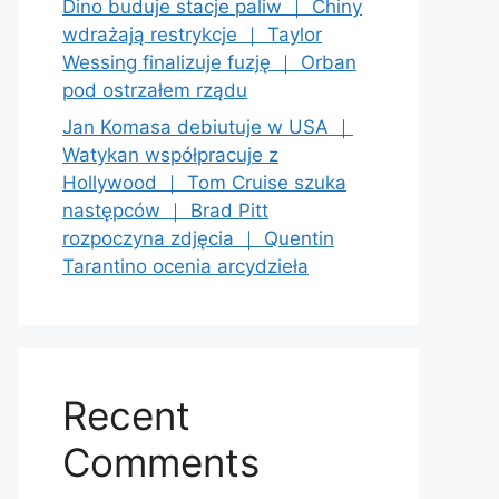
Dino buduje stacje paliw ｜ Chiny
wdrażają restrykcje ｜ Taylor
Wessing finalizuje fuzję ｜ Orban
pod ostrzałem rządu
Jan Komasa debiutuje w USA ｜
Watykan współpracuje z
Hollywood ｜ Tom Cruise szuka
następców ｜ Brad Pitt
rozpoczyna zdjęcia ｜ Quentin
Tarantino ocenia arcydzieła
Recent
Comments