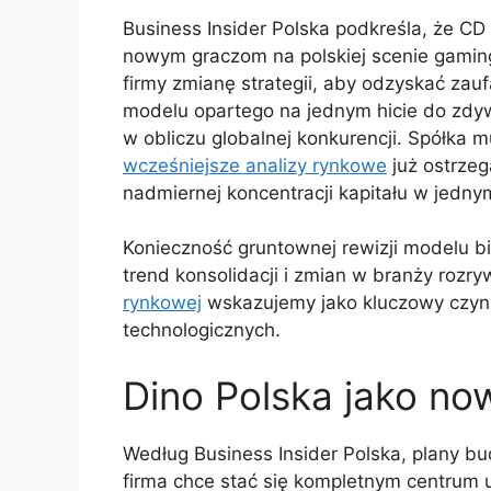
Business Insider Polska podkreśla, że CD 
nowym graczom na polskiej scenie gamin
firmy zmianę strategii, aby odzyskać za
modelu opartego na jednym hicie do zdyw
w obliczu globalnej konkurencji. Spółka m
wcześniejsze analizy rynkowe
już ostrzeg
nadmiernej koncentracji kapitału w jedny
Konieczność gruntownej rewizji modelu b
trend konsolidacji i zmian w branży rozr
rynkowej
wskazujemy jako kluczowy czynni
technologicznych.
Dino Polska jako no
Według Business Insider Polska, plany bud
firma chce stać się kompletnym centrum u