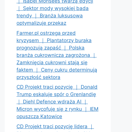
｜ Isabel Monsees twarzą edycji
｜ Sektor mody wysokiej bada
trendy ｜ Branża luksusowa
optymalizuje przekaz
Farmer.pl ostrzega przed
kryzysem ｜ Plantatorzy buraka
prognozują zapaść ｜ Polska
branża cukrownicza zagrożona ｜
Zamknięcia cukrowni stają się
faktem ｜ Ceny cukru determinują
przyszłość sektora
CD Projekt traci pozycję ｜ Donald
Trump eskaluje spór o Grenlandię
｜ Diehl Defence wdraża AI ｜
Micron wycofuje się z rynku ｜ IEM
opuszcza Katowice
CD Projekt traci pozycję lidera ｜