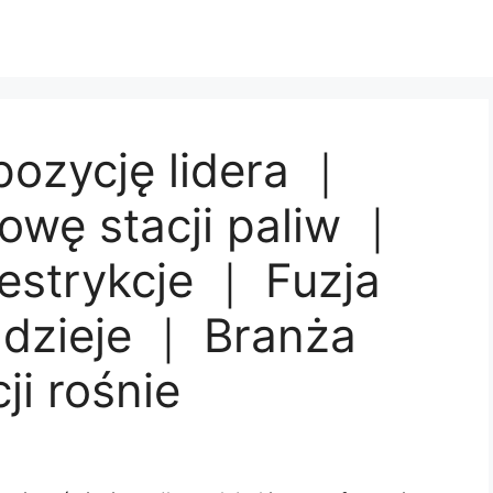
pozycję lidera ｜
owę stacji paliw ｜
estrykcje ｜ Fuzja
adzieje ｜ Branża
ji rośnie