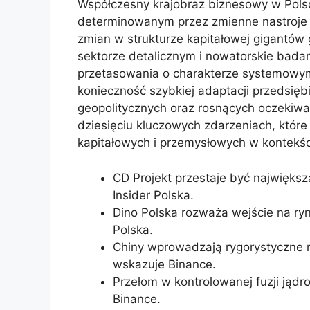
Współczesny krajobraz biznesowy w Polsc
determinowanym przez zmienne nastroje 
zmian w strukturze kapitałowej gigantów
sektorze detalicznym i nowatorskie bada
przetasowania o charakterze systemowym
konieczność szybkiej adaptacji przedsię
geopolitycznych oraz rosnących oczekiwa
dziesięciu kluczowych zdarzeniach, które 
kapitałowych i przemysłowych w kontek
CD Projekt przestaje być najwięks
Insider Polska.
Dino Polska rozważa wejście na ryn
Polska.
Chiny wprowadzają rygorystyczne re
wskazuje Binance.
Przełom w kontrolowanej fuzji jąd
Binance.