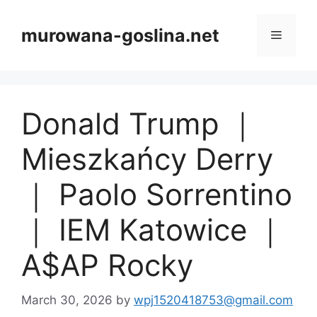
Skip
to
murowana-goslina.net
Menu
content
Donald Trump ｜
Mieszkańcy Derry
｜ Paolo Sorrentino
｜ IEM Katowice ｜
A$AP Rocky
March 30, 2026
by
wpj1520418753@gmail.com