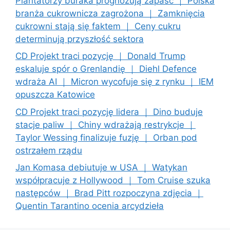
Plantatorzy buraka prognozują zapaść ｜ Polska
branża cukrownicza zagrożona ｜ Zamknięcia
cukrowni stają się faktem ｜ Ceny cukru
determinują przyszłość sektora
CD Projekt traci pozycję ｜ Donald Trump
eskaluje spór o Grenlandię ｜ Diehl Defence
wdraża AI ｜ Micron wycofuje się z rynku ｜ IEM
opuszcza Katowice
CD Projekt traci pozycję lidera ｜ Dino buduje
stacje paliw ｜ Chiny wdrażają restrykcje ｜
Taylor Wessing finalizuje fuzję ｜ Orban pod
ostrzałem rządu
Jan Komasa debiutuje w USA ｜ Watykan
współpracuje z Hollywood ｜ Tom Cruise szuka
następców ｜ Brad Pitt rozpoczyna zdjęcia ｜
Quentin Tarantino ocenia arcydzieła