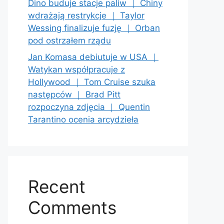
Dino buduje stacje paliw ｜ Chiny
wdrażają restrykcje ｜ Taylor
Wessing finalizuje fuzję ｜ Orban
pod ostrzałem rządu
Jan Komasa debiutuje w USA ｜
Watykan współpracuje z
Hollywood ｜ Tom Cruise szuka
następców ｜ Brad Pitt
rozpoczyna zdjęcia ｜ Quentin
Tarantino ocenia arcydzieła
Recent
Comments