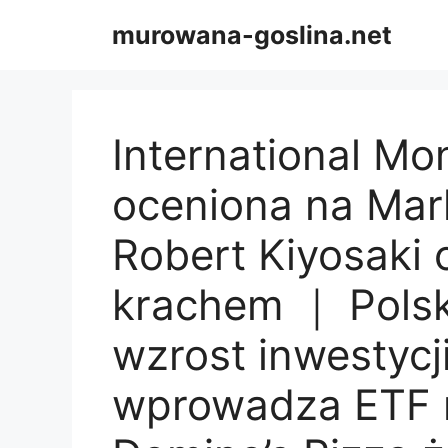
Skip
murowana-goslina.net
to
content
International Mo
oceniona na Mar
Robert Kiyosaki 
krachem ｜ Polsk
wzrost inwestycj
wprowadza ETF 