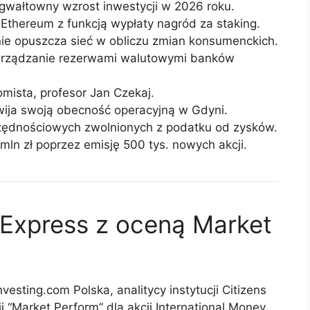
wałtowny wzrost inwestycji w 2026 roku.
Ethereum z funkcją wypłaty nagród za staking.
ie opuszcza sieć w obliczu zmian konsumenckich.
zarządzanie rezerwami walutowymi banków
mista, profesor Jan Czekaj.
ija swoją obecność operacyjną w Gdyni.
zędnościowych zwolnionych z podatku od zysków.
ln zł poprzez emisję 500 tys. nowych akcji.
 Express z oceną Market
esting.com Polska, analitycy instytucji Citizens
 “Market Perform” dla akcji International Money