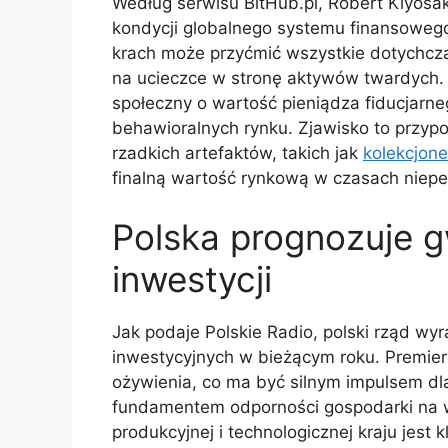
Według serwisu BitHub.pl, Robert Kiyosa
kondycji globalnego systemu finansowego
krach może przyćmić wszystkie dotychcz
na ucieczce w stronę aktywów twardych. 
społeczny o wartość pieniądza fiducjarn
behawioralnych rynku. Zjawisko to przy
rzadkich artefaktów, takich jak
kolekcjoner
finalną wartość rynkową w czasach niep
Polska prognozuje 
inwestycji
Jak podaje Polskie Radio, polski rząd w
inwestycyjnych w bieżącym roku. Premier
ożywienia, co ma być silnym impulsem dl
fundamentem odporności gospodarki na 
produkcyjnej i technologicznej kraju jest 