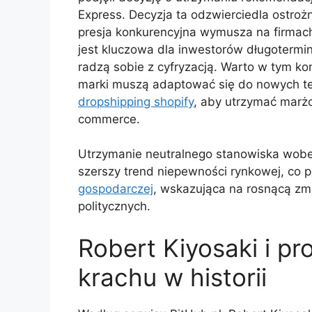
Express. Decyzja ta odzwierciedla ostrożn
presja konkurencyjna wymusza na firmach
jest kluczowa dla inwestorów długotermi
radzą sobie z cyfryzacją. Warto w tym k
marki muszą adaptować się do nowych tec
dropshipping shopify
, aby utrzymać marż
commerce.
Utrzymanie neutralnego stanowiska wobec
szerszy trend niepewności rynkowej, co 
gospodarczej
, wskazująca na rosnącą zm
politycznych.
Robert Kiyosaki i p
krachu w historii