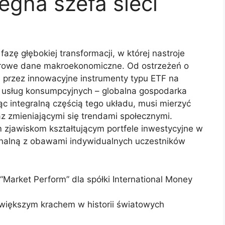
egna szefa sieci
zę głębokiej transformacji, w której nastroje
surowe dane makroekonomiczne. Od ostrzeżeń o
przez innowacyjne instrumenty typu ETF na
e usług konsumpcyjnych – globalna gospodarka
c integralną częścią tego układu, musi mierzyć
z zmieniającymi się trendami społecznymi.
m zjawiskom kształtującym portfele inwestycyjne w
onalną z obawami indywidualnych uczestników
 “Market Perform” dla spółki International Money
jwiększym krachem w historii światowych