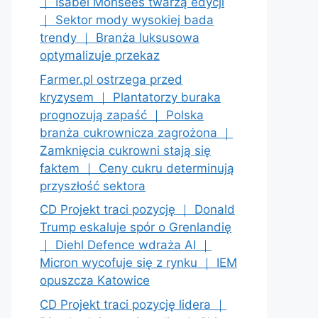
｜ Isabel Monsees twarzą edycji
｜ Sektor mody wysokiej bada
trendy ｜ Branża luksusowa
optymalizuje przekaz
Farmer.pl ostrzega przed
kryzysem ｜ Plantatorzy buraka
prognozują zapaść ｜ Polska
branża cukrownicza zagrożona ｜
Zamknięcia cukrowni stają się
faktem ｜ Ceny cukru determinują
przyszłość sektora
CD Projekt traci pozycję ｜ Donald
Trump eskaluje spór o Grenlandię
｜ Diehl Defence wdraża AI ｜
Micron wycofuje się z rynku ｜ IEM
opuszcza Katowice
CD Projekt traci pozycję lidera ｜