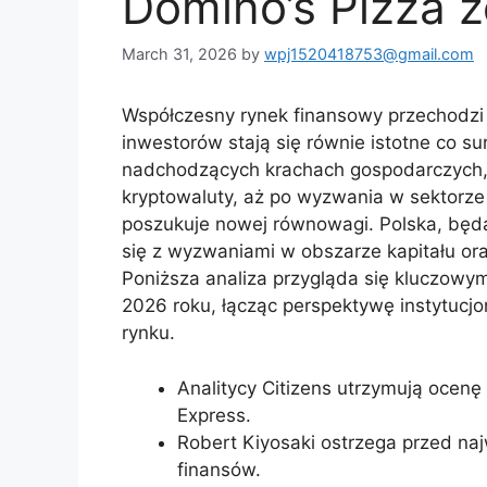
Domino’s Pizza ż
March 31, 2026
by
wpj1520418753@gmail.com
Współczesny rynek finansowy przechodzi fa
inwestorów stają się równie istotne co 
nadchodzących krachach gospodarczych, 
kryptowaluty, aż po wyzwania w sektorz
poszukuje nowej równowagi. Polska, będą
się z wyzwaniami w obszarze kapitału ora
Poniższa analiza przygląda się kluczowy
2026 roku, łącząc perspektywę instytucj
rynku.
Analitycy Citizens utrzymują ocenę
Express.
Robert Kiyosaki ostrzega przed na
finansów.