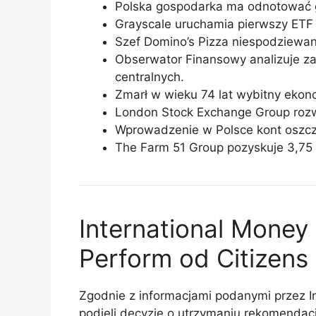
Polska gospodarka ma odnotować g
Grayscale uruchamia pierwszy ETF 
Szef Domino’s Pizza niespodziewan
Obserwator Finansowy analizuje 
centralnych.
Zmarł w wieku 74 lat wybitny ekono
London Stock Exchange Group rozw
Wprowadzenie w Polsce kont oszc
The Farm 51 Group pozyskuje 3,75 m
International Money
Perform od Citizens
Zgodnie z informacjami podanymi przez Inv
podjęli decyzję o utrzymaniu rekomendacji