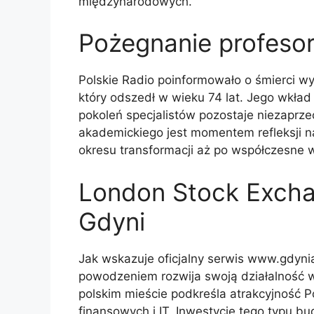
międzynarodowych.
Pożegnanie profeso
Polskie Radio poinformowało o śmierci w
który odszedł w wieku 74 lat. Jego wkład
pokoleń specjalistów pozostaje niezaprze
akademickiego jest momentem refleksji 
okresu transformacji aż po współczesne w
London Stock Exch
Gdyni
Jak wskazuje oficjalny serwis www.gdyni
powodzeniem rozwija swoją działalność 
polskim mieście podkreśla atrakcyjność 
finansowych i IT. Inwestycje tego typu b