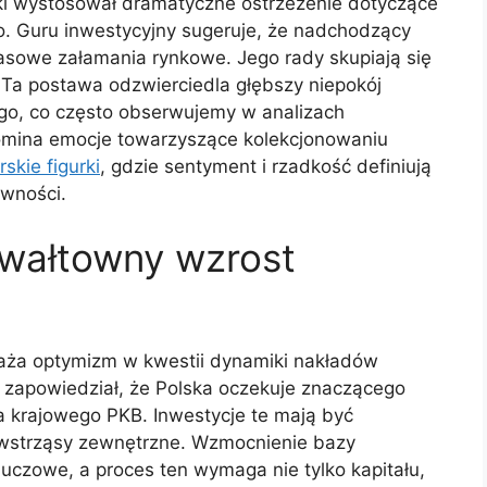
ki wystosował dramatyczne ostrzeżenie dotyczące
. Guru inwestycyjny sugeruje, że nadchodzący
asowe załamania rynkowe. Jego rady skupiają się
Ta postawa odzwierciedla głębszy niepokój
ego, co często obserwujemy w analizach
pomina emocje towarzyszące kolekcjonowaniu
skie figurki
, gdzie sentyment i rzadkość definiują
ewności.
gwałtowny wzrost
yraża optymizm w kwestii dynamiki nakładów
 zapowiedział, że Polska oczekuje znaczącego
a krajowego PKB. Inwestycje te mają być
wstrząsy zewnętrzne. Wzmocnienie bazy
kluczowe, a proces ten wymaga nie tylko kapitału,